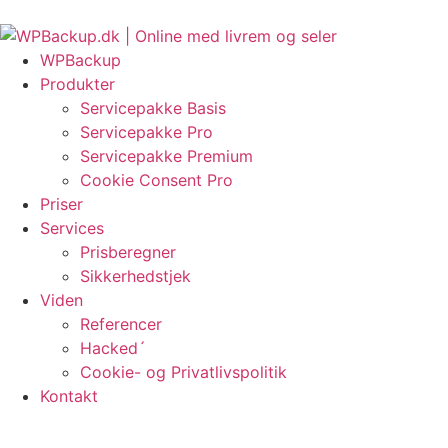
Videre
e EU-regler om fortrydelsesret?
HackRepair.com Blacklist i WordPress
Object ca
til
indhold
WPBackup
Produkter
Servicepakke Basis
Servicepakke Pro
Servicepakke Premium
Cookie Consent Pro
Priser
Services
Prisberegner
Sikkerhedstjek
Viden
Referencer
Hacked´
Cookie- og Privatlivspolitik
Kontakt