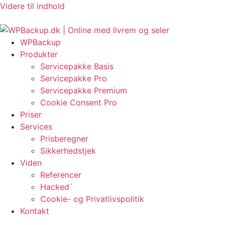
Videre til indhold
nye EU-regler om fortrydelsesret?
HackRepair.com Blacklist i WordPress
Object 
WPBackup
Produkter
Servicepakke Basis
Servicepakke Pro
Servicepakke Premium
Cookie Consent Pro
Priser
Services
Prisberegner
Sikkerhedstjek
Viden
Referencer
Hacked´
Cookie- og Privatlivspolitik
Kontakt