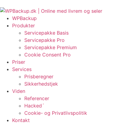
Videre
nye EU-regler om fortrydelsesret?
HackRepair.com Blacklist i WordPress
Object 
til
indhold
WPBackup
Produkter
Servicepakke Basis
Servicepakke Pro
Servicepakke Premium
Cookie Consent Pro
Priser
Services
Prisberegner
Sikkerhedstjek
Viden
Referencer
Hacked´
Cookie- og Privatlivspolitik
Kontakt