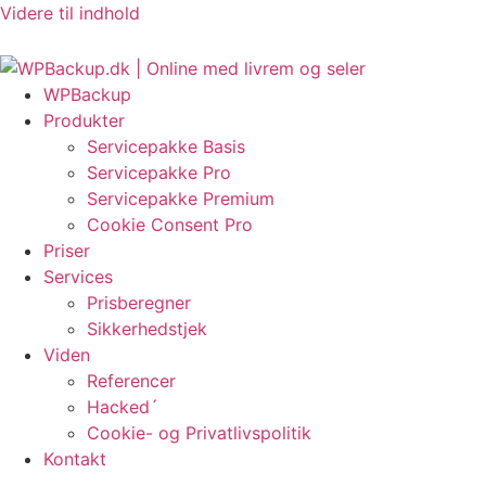
Videre til indhold
 EU-regler om fortrydelsesret?
HackRepair.com Blacklist i WordPress
WPBackup
Produkter
Servicepakke Basis
Servicepakke Pro
Servicepakke Premium
Cookie Consent Pro
Priser
Services
Prisberegner
Sikkerhedstjek
Viden
Referencer
Hacked´
Cookie- og Privatlivspolitik
Kontakt