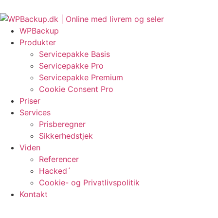
Videre
e EU-regler om fortrydelsesret?
HackRepair.com Blacklist i WordPress
til
indhold
WPBackup
Produkter
Servicepakke Basis
Servicepakke Pro
Servicepakke Premium
Cookie Consent Pro
Priser
Services
Prisberegner
Sikkerhedstjek
Viden
Referencer
Hacked´
Cookie- og Privatlivspolitik
Kontakt