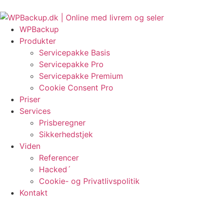
Videre
EU-regler om fortrydelsesret?
HackRepair.com Blacklist i WordPress
Object cach
til
indhold
WPBackup
Produkter
Servicepakke Basis
Servicepakke Pro
Servicepakke Premium
Cookie Consent Pro
Priser
Services
Prisberegner
Sikkerhedstjek
Viden
Referencer
Hacked´
Cookie- og Privatlivspolitik
Kontakt